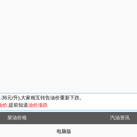
-0.36元/升),大家相互转告油价重新下跌。
油价
,提前知道
油价涨跌
柴油价格
汽油资讯
电脑版