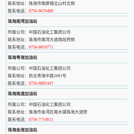
联系地址：珠海市南屏镇北山村北侧
联系电话：
0756-8670409
珠海南湾加油站
所属公司：中国石油化工集团公司
联系地址：珠海市南湾大道南段西侧
联系电话：
0756-8819771
珠海粤海加油站
所属公司：中国石油化工集团公司
联系地址：拱北粤海中路2081号
联系电话：
0756-8885447
珠海南通加油站
所属公司：中国石油化工集团公司
联系地址：珠海市金湾区南水镇珠海大道旁
联系电话：
0756-7710011
珠海金海加油站