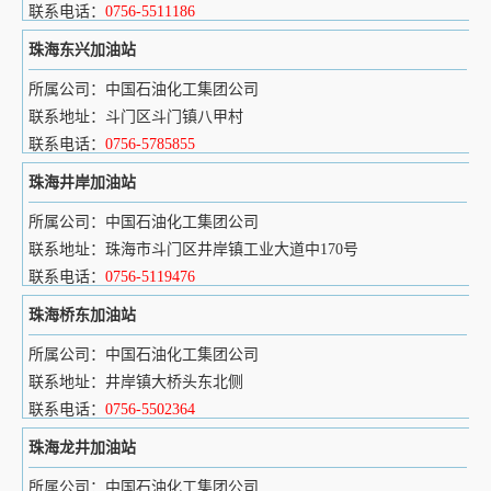
联系电话：
0756-5511186
珠海东兴加油站
所属公司：中国石油化工集团公司
联系地址：斗门区斗门镇八甲村
联系电话：
0756-5785855
珠海井岸加油站
所属公司：中国石油化工集团公司
联系地址：珠海市斗门区井岸镇工业大道中170号
联系电话：
0756-5119476
珠海桥东加油站
所属公司：中国石油化工集团公司
联系地址：井岸镇大桥头东北侧
联系电话：
0756-5502364
珠海龙井加油站
所属公司：中国石油化工集团公司