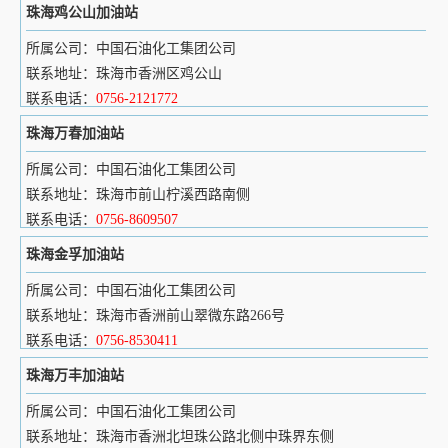
珠海鸡公山加油站
所属公司：中国石油化工集团公司
联系地址：珠海市香洲区鸡公山
联系电话：
0756-2121772
珠海万春加油站
所属公司：中国石油化工集团公司
联系地址：珠海市前山柠溪西路南侧
联系电话：
0756-8609507
珠海金孚加油站
所属公司：中国石油化工集团公司
联系地址：珠海市香洲前山翠微东路266号
联系电话：
0756-8530411
珠海万丰加油站
所属公司：中国石油化工集团公司
联系地址：珠海市香洲北坦珠公路北侧中珠界东侧