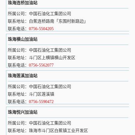
珠海连桥加油站
所属公司：中国石油化工集团公司
联系地址：白蕉连桥路南「东围村新路边」
联系电话：
0756-5504205
珠海横山加油站
所属公司：中国石油化工集团公司
联系地址：斗门区上横镇横山开发区
联系电话：
0756-5562077
珠海莲溪加油站
所属公司：中国石油化工集团公司
联系地址：斗门区莲溪镇
联系电话：
0756-5590472
珠海悦兴加油站
所属公司：中国石油化工集团公司
联系地址：珠海市斗门区白蕉镇工业开发区