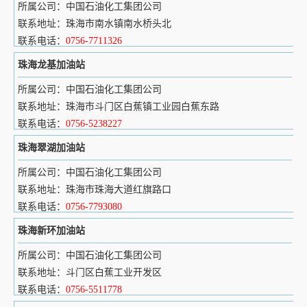
所属公司：中国石油化工集团公司
联系地址：珠海市南水镇南水桥头北
联系电话：
0756-7711326
珠海龙基加油站
所属公司：中国石油化工集团公司
联系地址：珠海市斗门区白蕉镇工业园白蕉东路
联系电话：
0756-5238227
珠海翠湖加油站
所属公司：中国石油化工集团公司
联系地址：珠海市珠海大道红旗路口
联系电话：
0756-7793080
珠海新环加油站
所属公司：中国石油化工集团公司
联系地址：斗门区白蕉工业开发区
联系电话：
0756-5511778