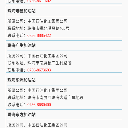
联系电话：
0756-8611602
珠海港昌加油站
所属公司：中国石油化工集团公司
联系地址：珠海市拱北港昌路403号
联系电话：
0756-8885422
珠海广生加油站
所属公司：中国石油化工集团公司
联系地址：珠海市南屏镇广生村路段
联系电话：
0756-8673693
珠海东洲加油站
所属公司：中国石油化工集团公司
联系地址：珠海市南屏西珠海大道广昌地段
联系电话：
0756-8680400
珠海东方加油站
所属公司：中国石油化工集团公司