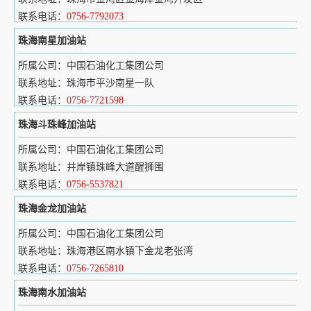
联系电话：
0756-7792073
珠海南星加油站
所属公司：中国石油化工集团公司
联系地址：珠海市平沙南星一队
联系电话：
0756-7721598
珠海斗珠峰加油站
所属公司：中国石油化工集团公司
联系地址：井岸镇珠峰大道醒狮围
联系电话：
0756-5537821
珠海金龙加油站
所属公司：中国石油化工集团公司
联系地址：珠海港区南水镇下金龙老张湾
联系电话：
0756-7265810
珠海南水加油站