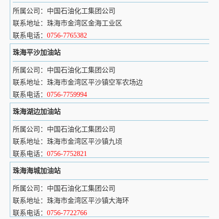
所属公司：中国石油化工集团公司
联系地址：珠海市金湾区金海工业区
联系电话：
0756-7765382
珠海平沙加油站
所属公司：中国石油化工集团公司
联系地址：珠海市金湾区平沙镇空军农场边
联系电话：
0756-7759994
珠海湖边加油站
所属公司：中国石油化工集团公司
联系地址：珠海市金湾区平沙镇九顷
联系电话：
0756-7752821
珠海海城加油站
所属公司：中国石油化工集团公司
联系地址：珠海市金湾区平沙镇大海环
联系电话：
0756-7722766