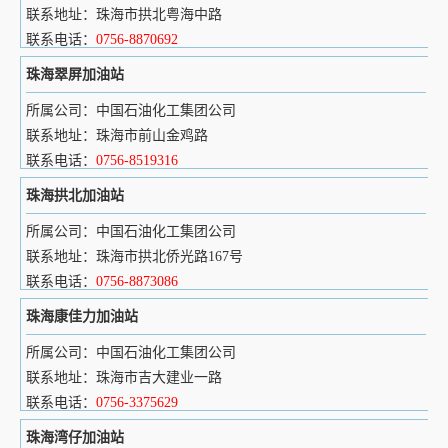
联系地址：珠海市拱北粤海中路
联系电话：
0756-8870692
珠海翠屏加油站
所属公司：中国石油化工集团公司
联系地址：珠海市前山金鸡路
联系电话：
0756-8519316
珠海拱北加油站
所属公司：中国石油化工集团公司
联系地址：珠海市拱北侨光路167号
联系电话：
0756-8873086
珠海康佳力加油站
所属公司：中国石油化工集团公司
联系地址：珠海市吉大建业一路
联系电话：
0756-3375629
珠海湾仔加油站