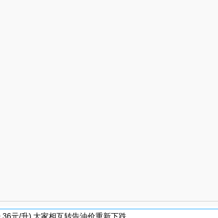
-0.36元/升),大家相互转告油价重新下跌。