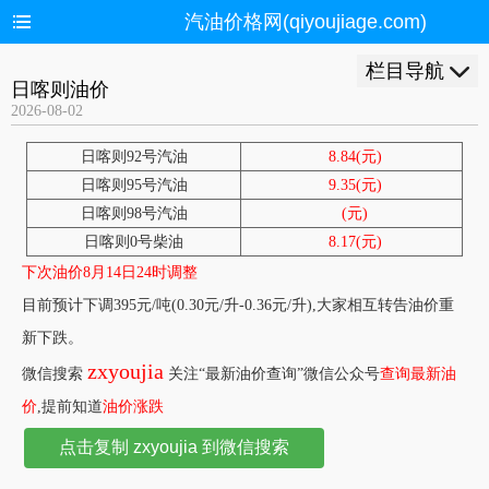
汽油价格网(qiyoujiage.com)
栏目导航
日喀则油价
2026-08-02
日喀则92号汽油
8.84(元)
日喀则95号汽油
9.35(元)
日喀则98号汽油
(元)
日喀则0号柴油
8.17(元)
下次油价8月14日24时调整
目前预计下调395元/吨(0.30元/升-0.36元/升),大家相互转告油价重
新下跌。
zxyoujia
微信搜索
关注“最新油价查询”微信公众号
查询最新油
价
,提前知道
油价涨跌
点击复制 zxyoujia 到微信搜索