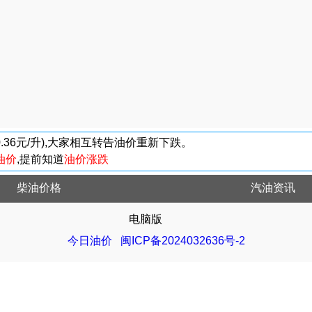
-0.36元/升),大家相互转告油价重新下跌。
油价
,提前知道
油价涨跌
柴油价格
汽油资讯
电脑版
今日油价
闽ICP备2024032636号-2