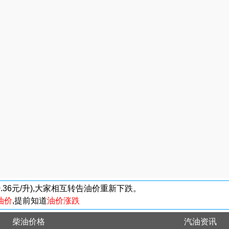
-0.36元/升),大家相互转告油价重新下跌。
油价
,提前知道
油价涨跌
柴油价格
汽油资讯