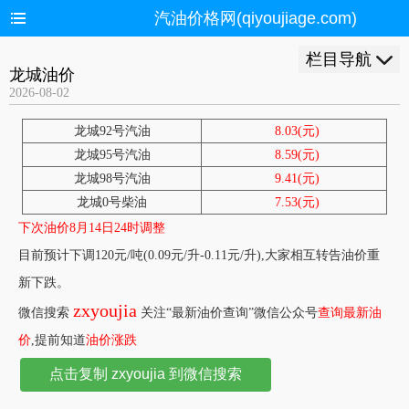
汽油价格网(qiyoujiage.com)
栏目导航
龙城油价
2026-08-02
龙城92号汽油
8.03(元)
龙城95号汽油
8.59(元)
龙城98号汽油
9.41(元)
龙城0号柴油
7.53(元)
下次油价8月14日24时调整
目前预计下调120元/吨(0.09元/升-0.11元/升),大家相互转告油价重
新下跌。
zxyoujia
微信搜索
关注“最新油价查询”微信公众号
查询最新油
价
,提前知道
油价涨跌
点击复制 zxyoujia 到微信搜索