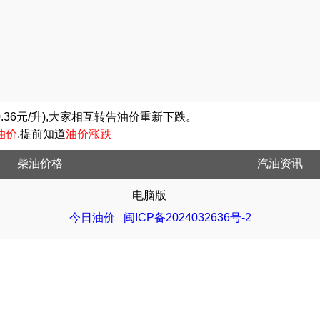
-0.36元/升),大家相互转告油价重新下跌。
油价
,提前知道
油价涨跌
柴油价格
汽油资讯
电脑版
今日油价
闽ICP备2024032636号-2