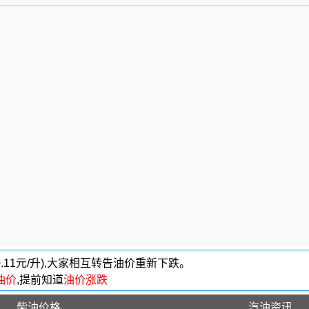
-0.11元/升),大家相互转告油价重新下跌。
油价
,提前知道
油价涨跌
柴油价格
汽油资讯