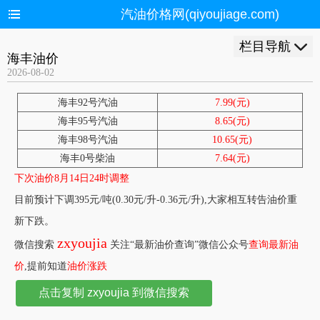
汽油价格网(qiyoujiage.com)
栏目导航
海丰油价
2026-08-02
海丰92号汽油
7.99(元)
海丰95号汽油
8.65(元)
海丰98号汽油
10.65(元)
海丰0号柴油
7.64(元)
下次油价8月14日24时调整
目前预计下调395元/吨(0.30元/升-0.36元/升),大家相互转告油价重
新下跌。
zxyoujia
微信搜索
关注“最新油价查询”微信公众号
查询最新油
价
,提前知道
油价涨跌
点击复制 zxyoujia 到微信搜索