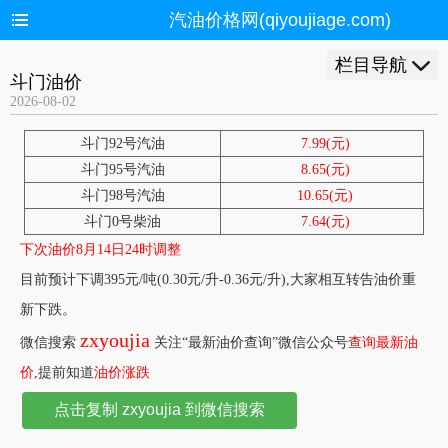
汽油价格网(qiyoujiage.com)
栏目导航
斗门油价
2026-08-02
斗门92号汽油
7.99(元)
斗门95号汽油
8.65(元)
斗门98号汽油
10.65(元)
斗门0号柴油
7.64(元)
下次油价8月14日24时调整
目前预计下调395元/吨(0.30元/升-0.36元/升),大家相互转告油价重
新下跌。
zxyoujia
微信搜索
关注“最新油价查询”微信公众号
查询最新油
价
,提前知道
油价涨跌
点击复制 zxyoujia 到微信搜索