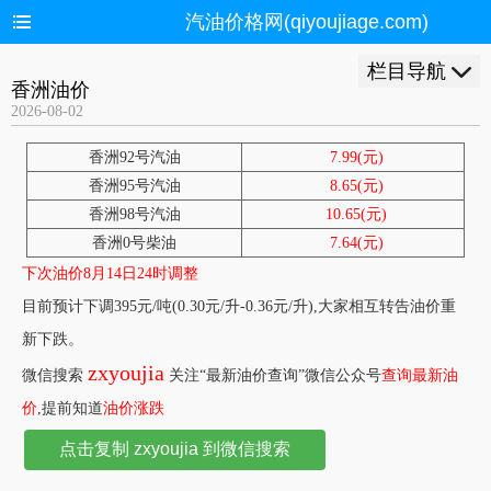
汽油价格网(qiyoujiage.com)
栏目导航
香洲油价
2026-08-02
香洲92号汽油
7.99(元)
香洲95号汽油
8.65(元)
香洲98号汽油
10.65(元)
香洲0号柴油
7.64(元)
下次油价8月14日24时调整
目前预计下调395元/吨(0.30元/升-0.36元/升),大家相互转告油价重
新下跌。
zxyoujia
微信搜索
关注“最新油价查询”微信公众号
查询最新油
价
,提前知道
油价涨跌
点击复制 zxyoujia 到微信搜索