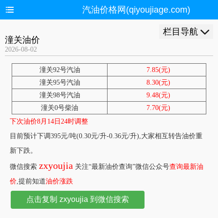
汽油价格网(qiyoujiage.com)
栏目导航
潼关油价
2026-08-02
潼关92号汽油
7.85(元)
潼关95号汽油
8.30(元)
潼关98号汽油
9.48(元)
潼关0号柴油
7.70(元)
下次油价8月14日24时调整
目前预计下调395元/吨(0.30元/升-0.36元/升),大家相互转告油价重
新下跌。
zxyoujia
微信搜索
关注“最新油价查询”微信公众号
查询最新油
价
,提前知道
油价涨跌
点击复制 zxyoujia 到微信搜索