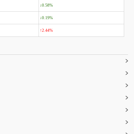
↓0.58%
↓0.19%
↑2.44%